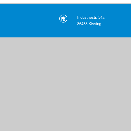
Industriestr. 34a
86438 Kissing