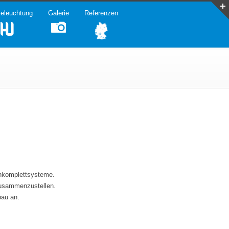
eleuchtung
Galerie
Referenzen
enkomplettsysteme.
 zusammenzustellen.
bau an.